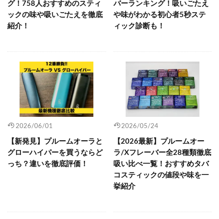
グ！758人おすすめのスティ
バーランキング！吸いごたえ
ックの味や吸いごたえを徹底
や味がわかる初心者5秒ステ
紹介！
ィック診断も！
2026/06/01
2026/05/24
【新発見】プルームオーラと
【2026最新】プルームオー
グローハイパーを買うならど
ラ/Xフレーバー全28種類徹底
っち？違いを徹底評価！
吸い比べ一覧！おすすめタバ
コスティックの値段や味を一
挙紹介