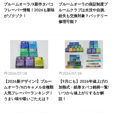
プルームオーラ/X新作タバコ
プルームオーラの保証制度プ
フレーバー情報！2026も新味
ルームクラブは水没や自損、
がゾクゾク！
紛失も交換対象？バッテリー
修理可能？
2026/07/28
2026/07/28
【2026新デザイン!】プルー
【9月にも】2026年値上げの
ムオーラ/Xのキャメル全種類
加熱式・紙巻タバコ銘柄一覧!
人気フレーバーランキング！
いつから値上がりするか解
うまい味や吸いごたえは？
説！