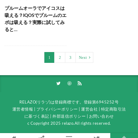
プルームオーラでアイコスは
吸える？IQOSでプルームのエ
ボは吸える？実際に試してみ
ると…
1
2
3
Next
RELAZO(リラゾ)は登録商標です。
登録第6945252号
運営者情報
|
プライバシーポリシー
|
運営会社
|
特定商取引法
に基づく表記
|
外部送信ポリシー
|
お問い合わせ
c Copyright 2025 relazo.All rights reserved.