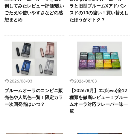
倒してみたレビュー評価!吸い
ラと旧型プルームXアドバン
ごたえや使いやすさなどの感
スドの13の違い！買い替えし
想まとめ
たほうがオトク？
2026/08/03
2026/08/03
プルームオーラのコンビニ販
【2026/8月】エボ(evo)全12
売色や人気色一覧！限定カラ
種類を徹底レビュー！プルー
ー次回発売はいつ？
ムオーラ対応フレーバー味一
覧