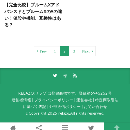
【完全比較】プルームXアド
バンスドとプルームXの9の違
い！値段や機能、互換性はあ
る？
Prev
1
2
3
Next
RELAZO(リラゾ)は登録商標です。
登録第6945252号
運営者情報
|
プライバシーポリシー
|
運営会社
|
特定商取引法
に基づく表記
|
外部送信ポリシー
|
お問い合わせ
c Copyright 2025 relazo.All rights reserved.