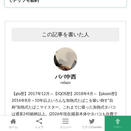
でチリツモ節約
この記事を書いた人
パパ中西
relazo
【glo歴】2017年12月～【IQOS歴】2018年4月～【ploom歴】
2016年8月～10年以上いろんな加熱式たばこを吸い倒す”自
称"加熱式たばこマイスター。これまでに吸った加熱式タバコ
は通算240銘柄以上。(2026年現在)最新本体やタバコも自費で
買って客観的に独自評価をしています。真偽不明な情報は公式
や信頼できる情報機関に必ず確認するのがモットー。毎日のコ
ホーム
シェア
メニュー
リラゾのtwitter
TOPへ