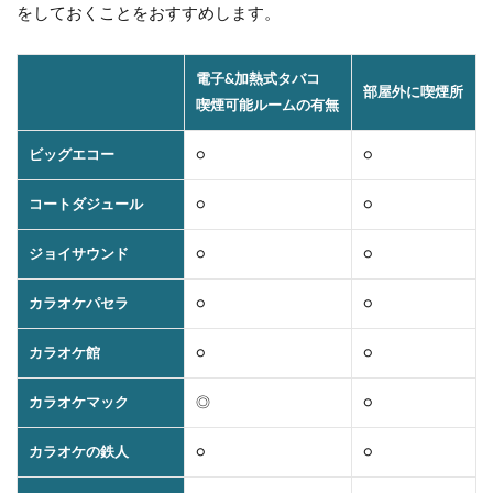
をしておくことをおすすめします。
電子&加熱式タバコ
部屋外に喫煙所
喫煙可能ルームの有無
ビッグエコー
○
○
コートダジュール
○
○
ジョイサウンド
○
○
カラオケパセラ
○
○
カラオケ館
○
○
カラオケマック
◎
○
カラオケの鉄人
○
○