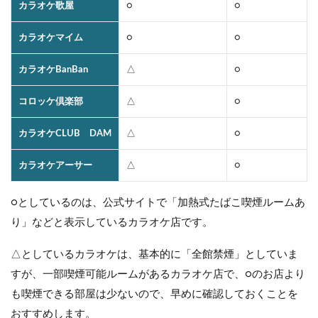
カラオケ歌屋
○
○
カラオケマイム
○
○
カラオケBanBan
△
○
コロッケ倶楽部
△
○
カラオケCLUB DAM
△
○
カラオケアーサー
△
○
○としているのは、公式サイトで「加熱式たばこ喫煙ルームあ
り」などと表示しているカラオケ店です。
△としているカラオケは、基本的に「全館禁煙」としていま
すが、一部喫煙可能ルームがあるカラオケ店で、○のお店より
も喫煙できる部屋は少ないので、早めに確認しておくことを
おすすめします。