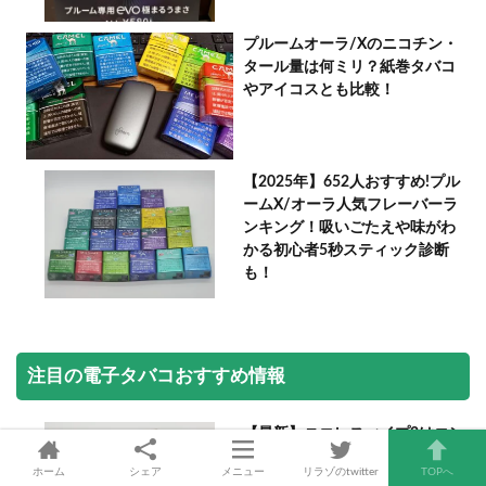
プルームオーラ/Xのニコチン・
タール量は何ミリ？紙巻タバコ
やアイコスとも比較！
【2025年】652人おすすめ!プル
ームX/オーラ人気フレーバーラ
ンキング！吸いごたえや味がわ
かる初心者5秒スティック診断
も！
注目の電子タバコおすすめ情報
【最新】ニコレスべイプ2はコン
ビニで買える？販売店情報や実
ホーム
シェア
メニュー
リラゾのtwitter
TOPへ
際の味わいは？