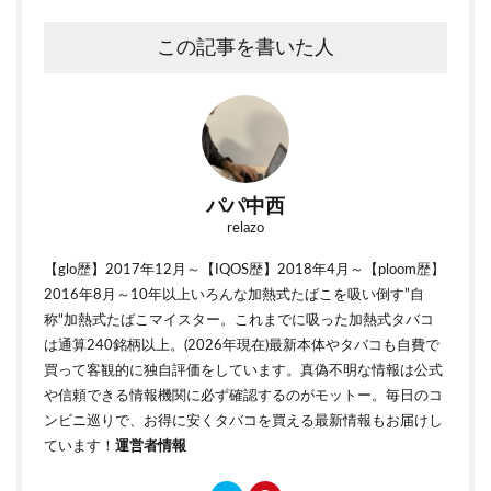
この記事を書いた人
パパ中西
relazo
【glo歴】2017年12月～【IQOS歴】2018年4月～【ploom歴】
2016年8月～10年以上いろんな加熱式たばこを吸い倒す”自
称"加熱式たばこマイスター。これまでに吸った加熱式タバコ
は通算240銘柄以上。(2026年現在)最新本体やタバコも自費で
買って客観的に独自評価をしています。真偽不明な情報は公式
や信頼できる情報機関に必ず確認するのがモットー。毎日のコ
ンビニ巡りで、お得に安くタバコを買える最新情報もお届けし
ています！
運営者情報