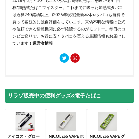
2016年8月～10年以上いろんな加熱式たばこを吸い倒す”自
称"加熱式たばこマイスター。これまでに吸った加熱式タバコ
は通算240銘柄以上。(2026年現在)最新本体やタバコも自費で
買って客観的に独自評価をしています。真偽不明な情報は公式
や信頼できる情報機関に必ず確認するのがモットー。毎日のコ
ンビニ巡りで、お得に安くタバコを買える最新情報もお届けし
ています！
運営者情報
リラゾ販売中の便利グッズ&電子たばこ
アイコス・グロー
NICOLESS VAPE ホ
NICOLESS VAPE グ