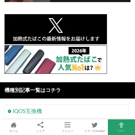
機種別記事一覧はコチラ
IQOS互換機
アイコスイルマ
ホーム
シェア
メニュー
リラゾのtwitter
TOPへ