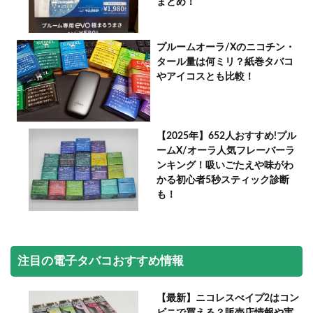
まとめ！
プルームオーラ/Xのニコチン・
タール量は何ミリ？紙巻タバコ
やアイコスとも比較！
【2025年】652人おすすめ!プル
ームX/オーラ人気フレーバーラ
ンキング！吸いごたえや味がわ
かる初心者5秒スティック診断
も！
注目の電子タバコおすすめ情報
【最新】ニコレスべイプ2はコン
ビニで買える？販売店情報や実