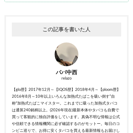
この記事を書いた人
パパ中西
relazo
【glo歴】2017年12月～【IQOS歴】2018年4月～【ploom歴】
2016年8月～10年以上いろんな加熱式たばこを吸い倒す”自
称"加熱式たばこマイスター。これまでに吸った加熱式タバコ
は通算240銘柄以上。(2026年現在)最新本体やタバコも自費で
買って客観的に独自評価をしています。真偽不明な情報は公式
や信頼できる情報機関に必ず確認するのがモットー。毎日のコ
ンビニ巡りで、お得に安くタバコを買える最新情報もお届けし