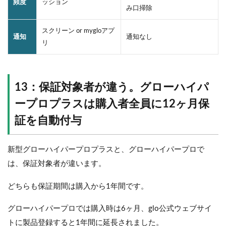
頻度
ッション
み口掃除
スクリーン or mygloアプ
通知
通知なし
リ
13：保証対象者が違う。グローハイパ
ープロプラスは購入者全員に12ヶ月保
証を自動付与
新型グローハイパープロプラスと、グローハイパープロで
は、保証対象者が違います。
どちらも保証期間は購入から1年間です。
グローハイパープロでは購入時は6ヶ月、glo公式ウェブサイ
トに製品登録すると1年間に延長されました。