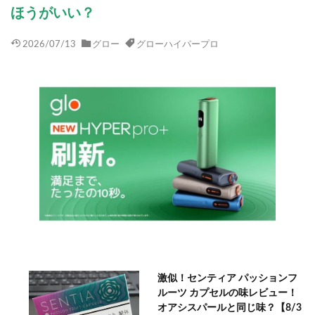
ほうがいい？
2026/07/13
グロー
グローハイパープロ
激似！センティア パッションフ
ルーツ カプセルの味レビュー！
オアシスパールと同じ味？【8/3