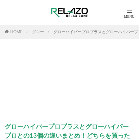
HOME
グロー
グローハイパープロプラスとグローハイパープ
グローハイパープロプラスとグローハイパー
プロとの13個の違いまとめ！どちらを買った