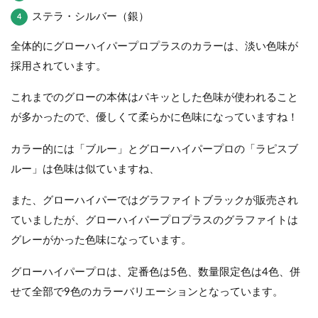
ステラ・シルバー（銀）
全体的にグローハイパープロプラスのカラーは、淡い色味が
採用されています。
これまでのグローの本体はパキッとした色味が使われること
が多かったので、優しくて柔らかに色味になっていますね！
カラー的には「ブルー」とグローハイパープロの「ラピスブ
ルー」は色味は似ていますね、
また、グローハイパーではグラファイトブラックが販売され
ていましたが、グローハイパープロプラスのグラファイトは
グレーがかった色味になっています。
グローハイパープロは、定番色は5色、数量限定色は4色、併
せて全部で9色のカラーバリエーションとなっています。