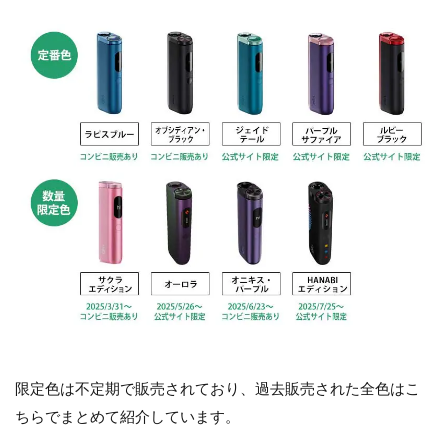
限定色は不定期で販売されており、過去販売された全色はこ
ちらでまとめて紹介しています。