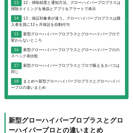
13
12：掃除頻度と通知方法。グローハイパープロプラスは
掃除タイミングを液晶とアプリをアラートで表示
14
13：保証対象者が違う。グローハイパープロプラスは購
入者全員に12ヶ月保証を自動付与
15
新型グローハイパープロプラスとグローハイパープロで
変わらないところ
16
新型グローハイパープロプラスとグローハイパープロの
スペック表比較
17
新型グローハイパープロプラスとプロで吸えるタバコは
同じ
18
まとめ〜新型グローハイパープロプラスとグローハイパ
ープロの違いまとめ
新型
グロー
ハイパープロプラスとグロ
ーハイパープロとの違いまとめ