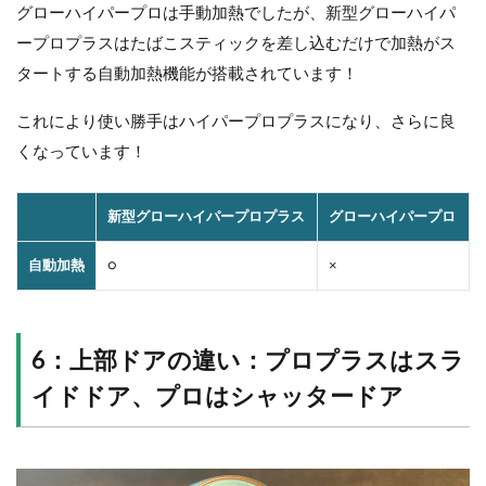
グローハイパープロは手動加熱でしたが、新型グローハイパ
ープロプラスはたばこスティックを差し込むだけで加熱がス
タートする自動加熱機能が搭載されています！
これにより使い勝手はハイパープロプラスになり、さらに良
くなっています！
新型グローハイパープロプラス
グローハイパープロ
自動加熱
○
×
6：上部ドアの違い：プロプラスはスラ
イドドア、プロはシャッタードア