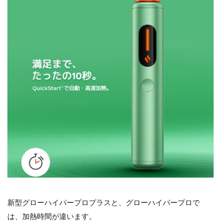
新型グローハイパープロプラスと、グローハイパープロで
は、加熱時間が違います。