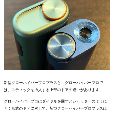
新型グローハイパープロプラスと、グローハイパープロで
は、スティックを挿入する上部のドアの違いがあります。
グローハイパープロはダイヤルを回すとシャッターのように
開く形式のドアに対して、新型グローハイパープロプラスは