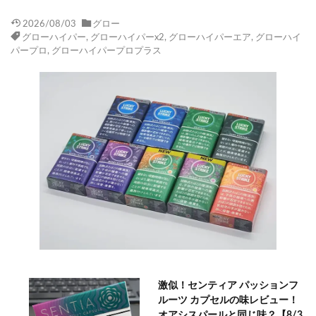
2026/08/03
グロー
グローハイパー
,
グローハイパーx2
,
グローハイパーエア
,
グローハイ
パープロ
,
グローハイパープロプラス
激似！センティア パッションフ
ルーツ カプセルの味レビュー！
オアシスパールと同じ味？【8/3