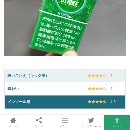
吸いごたえ（キック感）
4
味わい
4
メンソール感
4.5
「ラッキーストライクメンソール」は、清涼感は強くノドを
えぐるように襲いかかるこちらも強烈メンソールで、直線的
ホーム
シェア
メニュー
リラゾのtwitter
TOPへ