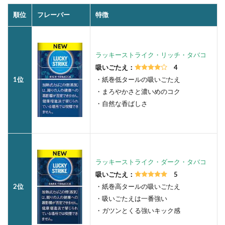
順位
フレーバー
特徴
ラッキーストライク・リッチ・タバコ
吸いごたえ：
4
1位
・紙巻低タールの吸いごたえ
・まろやかさと濃いめのコク
・自然な香ばしさ
ラッキーストライク・ダーク・タバコ
吸いごたえ：
5
2位
・紙巻高タールの吸いごたえ
・吸いごたえは一番強い
・ガツンとくる強いキック感