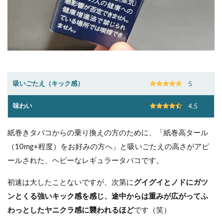
吸いごたえ（キック感）
5
味わい
4.5
紙巻きタバコからの乗り換えの方のために、「紙巻高タール
（10mg+程度）をお好みの方へ」と吸いごたえの高さがアピ
ールされた、ヘビーなレギュラータバコです。
初速は大したことないですが、次第に
グイグイとノドにガツ
ンとくる強いキック感を感じ、途中からは重みが広がって
ふ
わっとしたヤニクラ感に襲われるほど
です（笑）