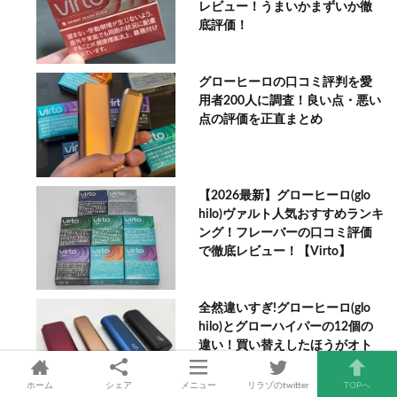
レビュー！うまいかまずいか徹
底評価！
グローヒーロの口コミ評判を愛
用者200人に調査！良い点・悪い
点の評価を正直まとめ
【2026最新】グローヒーロ(glo
hilo)ヴァルト人気おすすめランキ
ング！フレーバーの口コミ評価
で徹底レビュー！【Virto】
全然違いすぎ!グローヒーロ(glo
hilo)とグローハイパーの12個の
違い！買い替えしたほうがオト
ク？
ホーム
シェア
メニュー
リラゾのtwitter
TOPへ