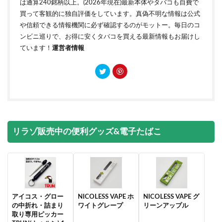
は通算240銘柄以上。(2026年現在)最新本体やタバコも自費で
買って客観的に独自評価をしています。真偽不明な情報は公式
や信頼できる情報機関に必ず確認するのがモットー。毎日のコ
ンビニ巡りで、お得に安くタバコを買える最新情報もお届けし
ています！
運営者情報
リラゾ販売中の便利グッズ&電子たばこ
アイコス・グロー
NICOLESS VAPE ホ
NICOLESS VAPE グ
の中折れ・詰まり
ワイトグレープ
リーンアップル
取り専用ピッカー