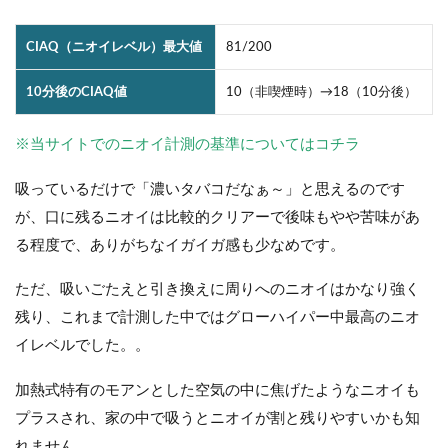
CIAQ（ニオイレベル）最大値
81/200
10分後のCIAQ値
10（非喫煙時）→18（10分後）
※当サイトでのニオイ計測の基準についてはコチラ
吸っているだけで「濃いタバコだなぁ～」と思えるのです
が、口に残るニオイは比較的クリアーで後味もやや苦味があ
る程度で、ありがちなイガイガ感も少なめです。
ただ、吸いごたえと引き換えに周りへのニオイはかなり強く
残り、これまで計測した中ではグローハイパー中最高のニオ
イレベルでした。。
加熱式特有のモアンとした空気の中に焦げたようなニオイも
プラスされ、家の中で吸うとニオイが割と残りやすいかも知
れません。