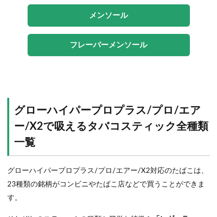
グローハイパープロプラス/プロ/エア
ー/X2で吸えるタバコスティック全種類
一覧
グローハイパープロプラス/プロ/エアー/X2対応のたばこは、
23種類の銘柄がコンビニやたばこ店などで買うことができま
す。