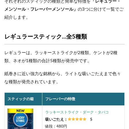
それぞれのスティックの種類と簡単な特徴を
「レギュラー・
メンソール・フレーバーメンソール」
の3つに分けて一覧でご
紹介します。
レギュラースティック…全5種類
レギュラーは、ラッキーストライクが2種類、ケントが2種
類、ネオが1種類の合計5種類が発売中です。
紙巻きに近い強力な銘柄から、ライトな吸いごたえまで色々
な種類が発売されています。
スティックの箱
フレーバーの特徴
ラッキーストライク・ダーク・タバコ
吸いごたえ：
5
値段：480円