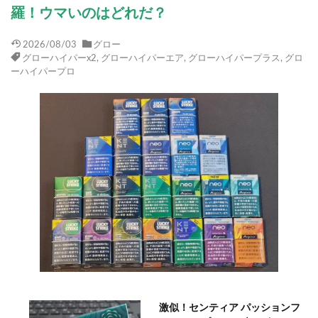
羅！ウマいのはどれだ？
2026/08/03
グロー
グローハイパーx2
,
グローハイパーエア
,
グローハイパープラス
,
グロ
ーハイパープロ
激似！センティア パッションフ