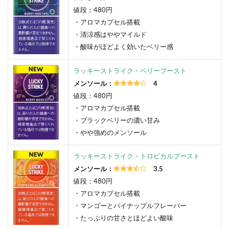
値段：480円
・アロマカプセル搭載
・清涼感はややマイルド
・酸味がほどよく効いたベリー感
ラッキーストライク・ベリーブースト
メンソール：
4
値段：480円
・アロマカプセル搭載
・ブラックベリーの濃い甘み
・やや強めのメンソール
ラッキーストライク・トロピカルブースト
メンソール：
3.5
値段：480円
・アロマカプセル搭載
・マンゴーとパイナップルフレーバー
・たっぷりの甘さとほどよい酸味