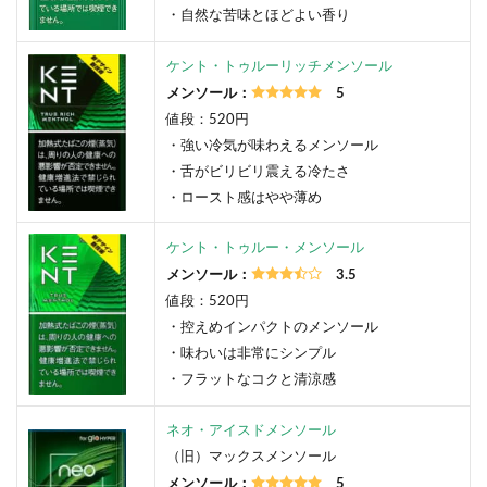
・自然な苦味とほどよい香り
ケント・トゥルーリッチメンソール
メンソール：
5
値段：520円
・強い冷気が味わえるメンソール
・舌がビリビリ震える冷たさ
・ロースト感はやや薄め
ケント・トゥルー・メンソール
メンソール：
3.5
値段：520円
・控えめインパクトのメンソール
・味わいは非常にシンプル
・フラットなコクと清涼感
ネオ・アイスドメンソール
（旧）マックスメンソール
メンソール：
5