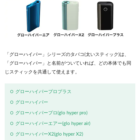
「グローハイパー」シリーズのタバコ(太いスティック)は、
「グローハイパー」と名前がついていれば、どの本体でも同
じスティックを共通して使えます。
グローハイパープロプラス
グローハイパー
グローハイパープロ(glo hyper pro)
グローハイパーエアー(glo hyper air)
グローハイパーX2(glo hyper X2)