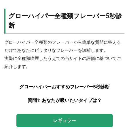
グローハイパー全種類フレーバー5秒診
断
グローハイパー全種類のフレーバーから簡単な質問に答える
だけであなたにピッタリなフレーバーを診断します。
実際に全種類喫煙したうえでの当サイトの評価に基づいてご
紹介します。