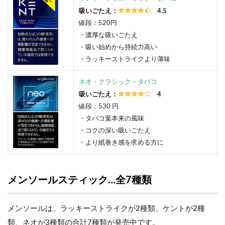
吸いごたえ：
4.5
値段：520円
・濃厚な吸いごたえ
・吸い始めから持続力高い
・ラッキーストライクより薄味
ネオ・クラシック・タバコ
吸いごたえ：
4
値段：530 円
・タバコ葉本来の風味
・コクの深い吸いごたえ
・より紙巻き感を求める方に
メンソールスティック…全7種類
メンソールは、ラッキーストライクが2種類、ケントが2種
類、ネオが3種類の合計7種類が発売中です。