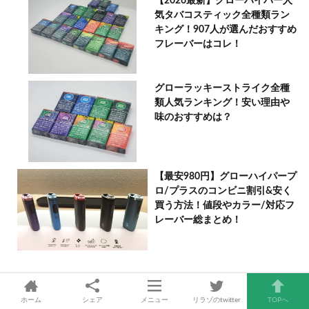
【2026最新】グローハイパー人
気タバコスティック全種類ラン
キング！907人が選んだおすすめ
フレーバーはコレ！
グローラッキーストライク全種
類人気ランキング！安い理由や
味のおすすめは？
【最安980円】グローハイパープ
ロ/プラスのコンビニ割引&安く
買う方法！値段やカラー/対応フ
レーバー総まとめ！
注目の電子タバコおすすめ情報
ホーム
シェア
メニュー
リラゾのtwitter
TOPへ