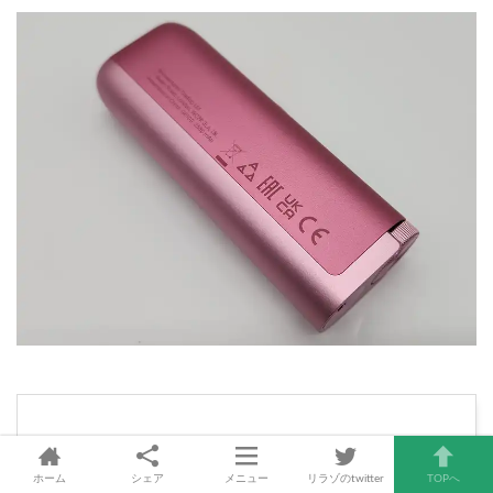
グローハイパープロ 全5色
ホーム
シェア
メニュー
リラゾのtwitter
TOPへ