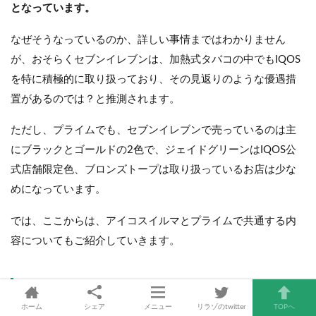
となっています。
なぜそうなっているのか、詳しい事情まではわかりません
が、おそらくセブンイレブンは、加熱式タバコの中でもIQOS
を特に積極的に取り扱っており、その見返りのような優遇措
置があるのでは？と推測されます。
ただし、プライムでも、セブンイレブンで売っているのは主
にブラックとゴールドの2色で、ジェイドグリーンはIQOS公
式店舗限定色、ブロンズトープは取り扱っているお店は少な
めになっています。
では、ここからは、アイコスイルマとプライムで共通する内
容についてもご紹介していきます。
吸いごたえについては変わず、加熱温
ホーム
シェア
メニュー
リラゾのtwitter
TOPへ