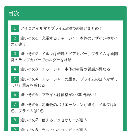
目次
1
アイコスイルマとプライムの8つの違いまとめ！
2
違いその1：充電するチャージャー本体のデザインやサイ
ズが違う
3
違いその2：イルマは伝統のドアカバー、プライムは新開
発のラップカバーでホルダーを格納
4
違いその3：チャージャー本体の材質や質感が異なる
5
違いその4：チャージャーの重さ。プライムのほうがずっ
しりと重みを感じる
6
違いその5：プライムは価格が3,000円高い！
7
違いその6：定番色のバリエーションが違う、イルマは5
色、プライムは4色
8
違いその7：使えるアクセサリーが違う
9
違いその8：売っているコンビニが違う