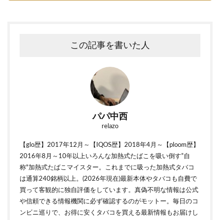
この記事を書いた人
パパ中西
relazo
【glo歴】2017年12月～【IQOS歴】2018年4月～【ploom歴】
2016年8月～10年以上いろんな加熱式たばこを吸い倒す”自
称"加熱式たばこマイスター。これまでに吸った加熱式タバコ
は通算240銘柄以上。(2026年現在)最新本体やタバコも自費で
買って客観的に独自評価をしています。真偽不明な情報は公式
や信頼できる情報機関に必ず確認するのがモットー。毎日のコ
ンビニ巡りで、お得に安くタバコを買える最新情報もお届けし