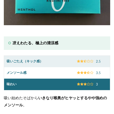
冴えわたる、極上の清涼感
吸いごたえ（キック感）
2.5
メンソール感
3.5
味わい
3
吸い始めたそばから
いきなり喉奥がヒヤッとするやや強めの
メンソール
。