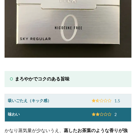
まろやかでコクのある旨味
吸いごたえ（キック感）
1.5
味わい
2
かなり蒸気量が少ないうえ、
蒸したお茶葉のような香りが強