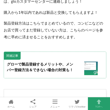
は、gloカスタマーセンターに連絡しましょう！
購入から1年以内であれば新品と交換してもらえますよ！
製品登録方法はこちらでまとめているので、コンビニなどの
お店で買ってまだ登録していない方は、こちらのページを参
考に早めに済ませることをおすすめします。
関連記事
グローで製品登録するメリットや、メン
バー登録方法＆できない場合の対策も！
グローハイパーエア 非正規
ホーム
シェア
メニュー
リラゾのtwitter
TOPへ
販売品＆中古品