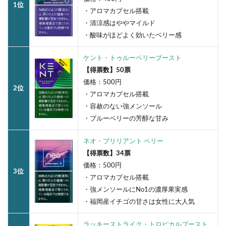
1位
・アロマカプセル搭載
・清涼感はややマイルド
・酸味がほどよく効いたベリー感
ケント・トゥルーベリーブースト
【得票数】50票
価格：500円
2位
・アロマカプセル搭載
・容赦のない強メンソール
・ブルーベリーの芳醇な甘み
ネオ・ブリリアント ベリー
【得票数】34票
価格：500円
3位
・アロマカプセル搭載
・強メンソールにNo1の濃厚果実感
・福岡産イチゴの甘さは女性に大人気
ラッキーストライク・トロピカルブースト