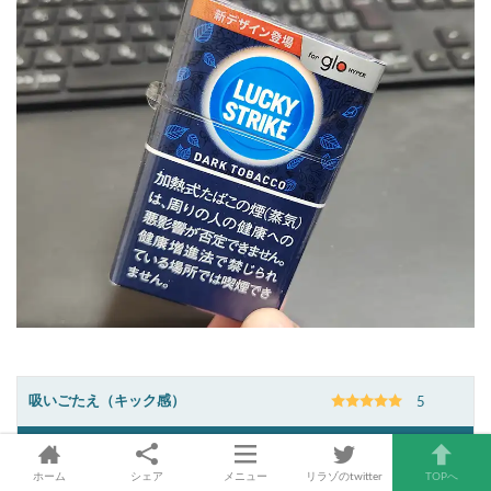
吸いごたえ（キック感）
5
味わい
4.5
ホーム
シェア
メニュー
リラゾのtwitter
TOPへ