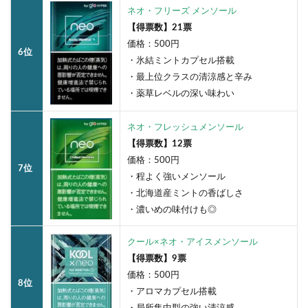
ネオ・フリーズ メンソール
【得票数】21票
価格：500円
6位
・氷結ミントカプセル搭載
・最上位クラスの清涼感と辛み
・薬草レベルの深い味わい
ネオ・フレッシュメンソール
【得票数】12票
価格：500円
7位
・程よく強いメンソール
・北海道産ミントの香ばしさ
・濃いめの味付けも◎
クール×ネオ・アイスメンソール
【得票数】9票
価格：500円
8位
・アロマカプセル搭載