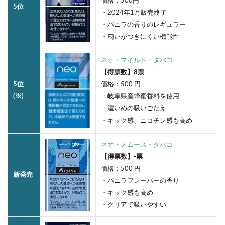
価格：500円
5位
・2024年1月販売終了
・バニラの香りのレギュラー
・匂いがつきにくい機能性
ネオ・マイルド・タバコ
【得票数】8票
5位
価格：500 円
(※)
・岐阜県産蜂蜜香料を使用
・濃いめの吸いごたえ
・キック感、ニコチン感も高め
ネオ・スムース・タバコ
【得票数】-票
価格：500 円
新発売
・バニラフレーバーの香り
・キック感も高め
・クリアで吸いやすい