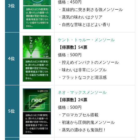
価格：450円
3位
・直線的に突き刺さる強メンソール
・蒸気の味わいはクリア
・自然な苦味とほどよい香り
ケント・トゥルー・メンソール
【得票数】54票
価格：500円
4位
・控えめインパクトのメンソール
・味わいは非常にシンプル
・フラットなコクと清涼感
ネオ・マックスメンソール
【得票数】24票
価格：500円
5位
・アロマカプセル搭載
・初速から圧倒的鬼メンソール
・蒸気の濃ゆさも鬼強烈！