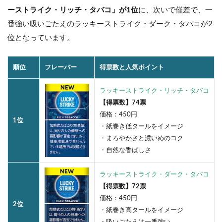
ーストライク・リッチ・タバコ」が1位
に、次いで僅差で、一
番強い吸いごたえのラッキーストライク・ダーク・タバコが2
位となっています。
順位
フレーバー
得票数と人気ポイント
ラッキーストライク・リッチ・タバコ
【得票数】74票
価格：450円
1位
・紙巻き低タールをイメージ
・まろやかさと濃いめのコク
・自然な香ばしさ
ラッキーストライク・ダーク・タバコ
【得票数】72票
価格：450円
2位
・紙巻き高タールをイメージ
・吸いごたえは一番強い