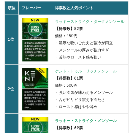
順位
フレーバー
得票数と人気ポイント
ラッキーストライク・ダークメンソール
【得票数】82票
価格：450円
1位
・濃厚な吸いごたえと強冷が両立
・メンソールの厚みが強力すぎ
・苦味やロースト感も強い
ケント・トゥルーリッチメンソール
【得票数】81票
価格：500円
2位
・強い冷気が味わえるメンソール
・舌がビリビリ震える冷たさ
・ロースト感はやや薄め
ラッキー・ストライク・メンソール
【得票数】69票