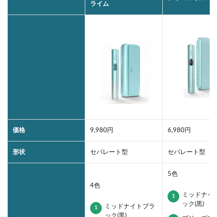
ライム
価格
9,980円
6,980円
形状
セパレート型
セパレート型
5色
4色
ミッドナイ
ック(黒)
ミッドナイトブラ
ック(黒)