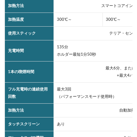
加熱方法
スマートコアインダ
加熱温度
300℃～
300℃～
使用スティック
テリア・センテ
135分
充電時間
ホルダー最短1分50秒
最大6分、または
1本の喫煙時間
+最大4パ
フル充電時の連続使用
最大3回
回数
（パフォーマンスモード使用時）
加熱方法
自動加熱
タッチスクリーン
あり