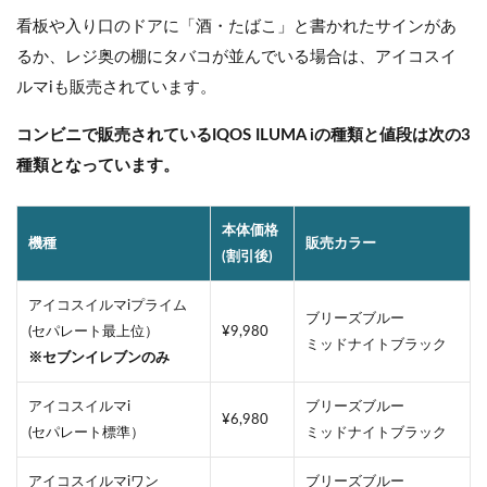
看板や入り口のドアに「酒・たばこ」と書かれたサインがあ
るか、レジ奥の棚にタバコが並んでいる場合は、アイコスイ
ルマiも販売されています。
コンビニで販売されているIQOS ILUMA iの種類と値段は次の3
種類となっています。
本体価格
機種
販売カラー
(割引後)
アイコスイルマiプライム
ブリーズブルー
(セパレート最上位）
¥9,980
ミッドナイトブラック
※セブンイレブンのみ
アイコスイルマi
ブリーズブルー
¥6,980
(セパレート標準）
ミッドナイトブラック
アイコスイルマiワン
ブリーズブルー