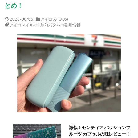
とめ！
2026/08/05
アイコス(IQOS)
アイコスイルマi
,
加熱式タバコ割引情報
激似！センティア パッションフ
ルーツ カプセルの味レビュー！