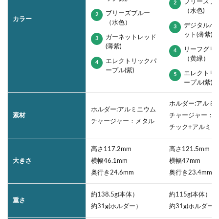
ブリーズブ
（水色)
ブリーズブルー
カラー
（水色）
デジタルバ
ット(薄紫)
ガーネットレッド
(薄紫)
リーフグリ
（黄緑）
エレクトリックパ
ープル(紫)
エレクトリ
ープル(紫)
ホルダー:アルミ
ホルダー:アルミニウム
素材
チャージャー：
チャージャー：メタル
チック+アルミ
高さ117.2mm
高さ121.5mm
大きさ
横幅46.1mm
横幅47mm
奥行き24.6mm
奥行き23.4mm
約138.5g(本体）
約115g(本体）
重さ
約31g(ホルダー）
約31g(ホルダー